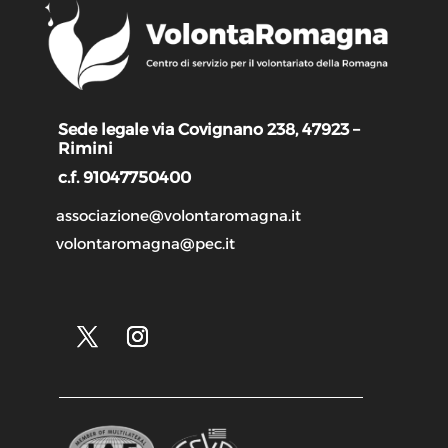
Sede legale via Covignano 238, 47923 –
Rimini
c.f. 91047750400
associazione@volontaromagna.it
volontaromagna@pec.it