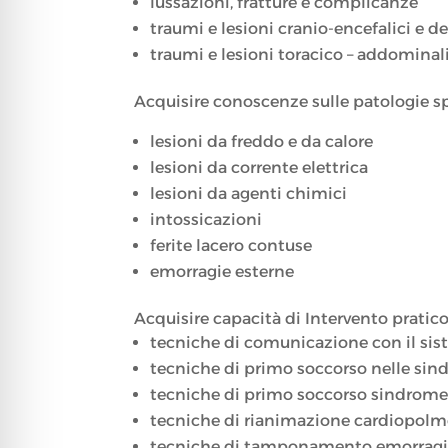
lussazioni, fratture e complicanze
traumi e lesioni cranio-encefalici e d
traumi e lesioni toracico – addominal
Acquisire conoscenze sulle patologie sp
lesioni da freddo e da calore
lesioni da corrente elettrica
lesioni da agenti chimici
intossicazioni
ferite lacero contuse
emorragie esterne
Acquisire capacità di Intervento pratico
tecniche di comunicazione con il sis
tecniche di primo soccorso nelle sind
tecniche di primo soccorso sindrome d
tecniche di rianimazione cardiopol
tecniche di tamponamento emorrag