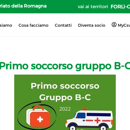
tariato della Romagna
vai ai territori
FORLì-
 siamo
Cosa facciamo
Contatti
Diventa socio
MyCs
Primo soccorso gruppo B-