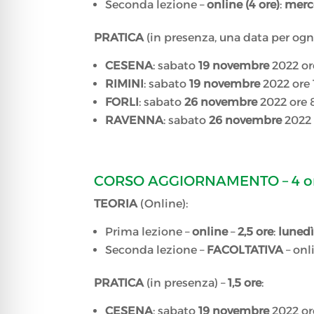
Seconda lezione –
online (4 ore)
:
merc
PRATICA
(in presenza, una data per ogni 
CESENA
: sabato
19 novembre
2022 ore
RIMINI
: sabato
19 novembre
2022 ore 
FORLI
: sabato
26 novembre
2022 ore 8
RAVENNA
: sabato
26 novembre
2022 
CORSO AGGIORNAMENTO – 4 o
TEORIA
(Online):
Prima lezione –
online
–
2,5 ore
:
lunedì
Seconda lezione –
FACOLTATIVA
– onl
PRATICA
(in presenza) –
1,5 ore
:
CESENA
: sabato
19 novembre
2022 ore