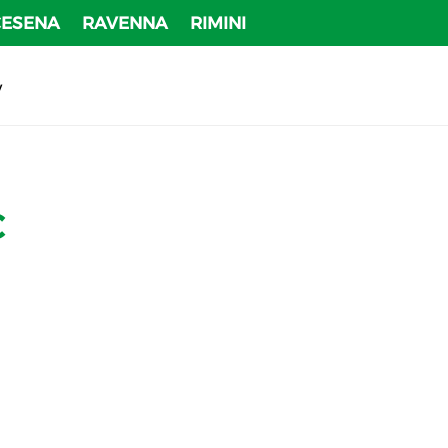
CESENA
RAVENNA
RIMINI
v
C