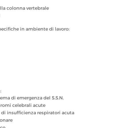
ella colonna vertebrale
i
ecifiche in ambiente di lavoro:
:
tema di emergenza del S.S.N.
romi celebrali acute
i insufficienza respiratori acuta
monare
ico