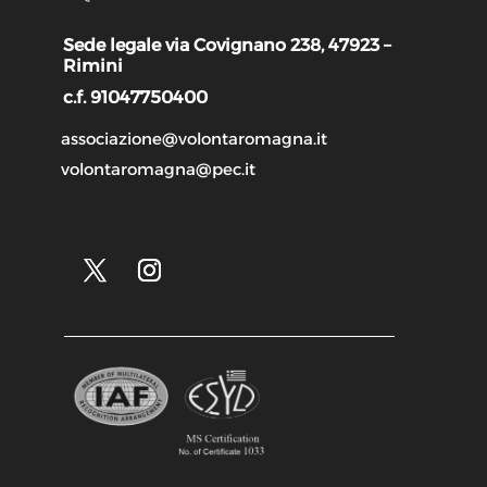
Sede legale via Covignano 238, 47923 –
Rimini
c.f. 91047750400
associazione@volontaromagna.it
volontaromagna@pec.it