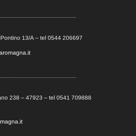
 Pontino 13/A
– t
el 0544 206697
aromagna.it
no 238 – 47923 – tel 0541 709888
omagna.it