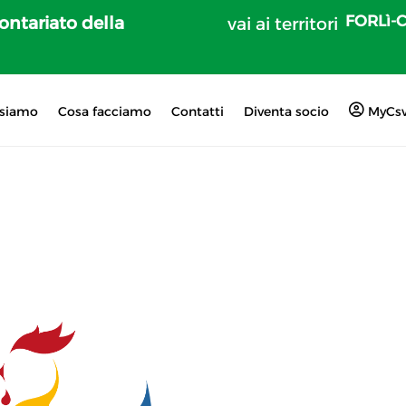
FORLì-
lontariato della
vai ai territori
 siamo
Cosa facciamo
Contatti
Diventa socio
MyCs