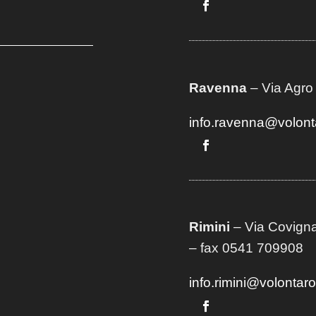
Ravenna
– Via Agro
info.ravenna@volont
Rimini
– Via Covigna
– fax 0541 709908
info.rimini@volontar