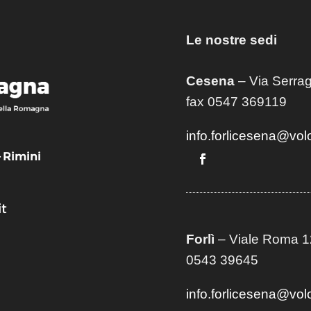
Le nostre sedi
Cesena
– Via Serrag
fax 0547 369119
info.forlicesena@vol
– Rimini
t
Forlì
– Viale Roma 12
0543 39645
info.forlicesena@vol