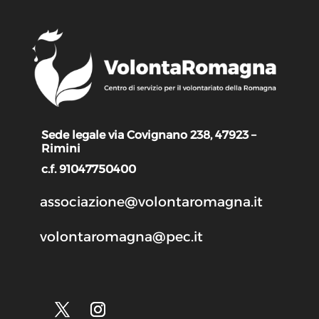
Sede legale via Covignano 238, 47923 –
Rimini
c.f. 91047750400
associazione@volontaromagna.it
volontaromagna@pec.it