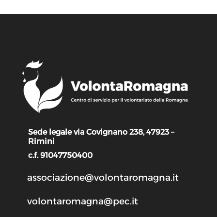
Sede legale via Covignano 238, 47923 –
Rimini
c.f. 91047750400
associazione@volontaromagna.it
volontaromagna@pec.it