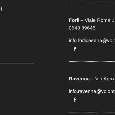
t
Forlì
– Viale Roma 12
0543 39645
info.forlicesena@vol
Ravenna
– Via Agro
info.ravenna@volont