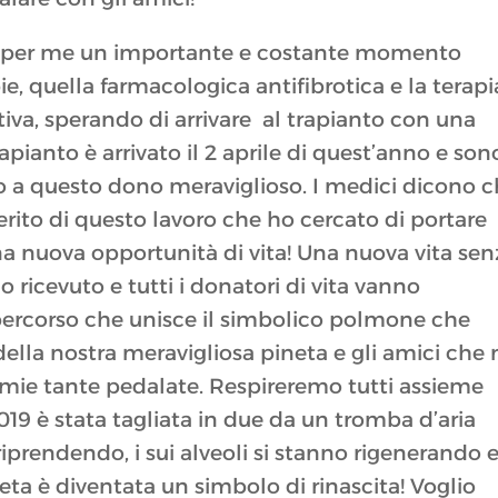
ato per me un importante e costante momento
e, quella farmacologica antifibrotica e la terapi
iva, sperando di arrivare al trapianto con una
trapianto è arrivato il 2 aprile di quest’anno e son
to a questo dono meraviglioso. I medici dicono 
erito di questo lavoro che ho cercato di portare
a nuova opportunità di vita! Una nuova vita sen
ho ricevuto e tutti i donatori di vita vanno
 percorso che unisce il simbolico polmone che
ella nostra meravigliosa pineta e gli amici che 
 mie tante pedalate. Respireremo tutti assieme
019 è stata tagliata in due da un tromba d’aria
iprendendo, i sui alveoli si stanno rigenerando 
eta è diventata un simbolo di rinascita! Voglio