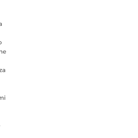
a
o
che
za
mi
e