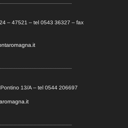
4 – 47521 – tel 0543 36327 – fax
ontaromagna.it
 Pontino 13/A
– t
el 0544 206697
aromagna.it