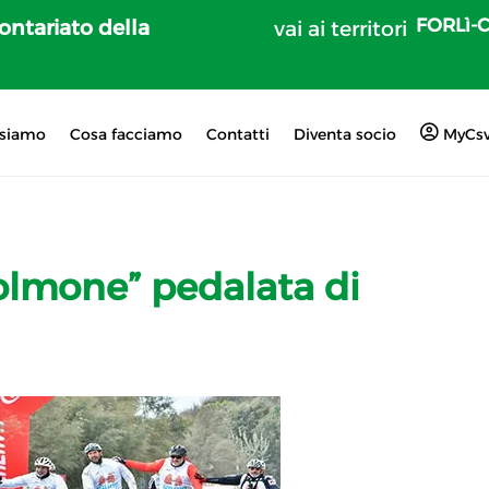
FORLì-
lontariato della
vai ai territori
 siamo
Cosa facciamo
Contatti
Diventa socio
MyCs
lmone” pedalata di