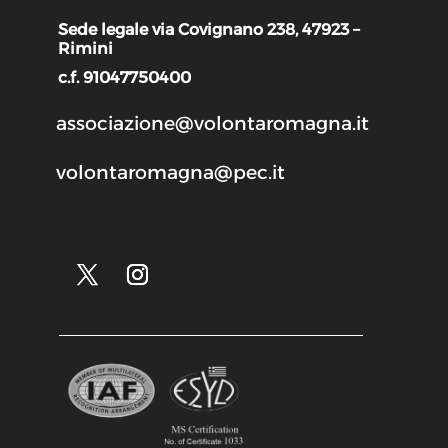
Sede legale via Covignano 238, 47923 –
Rimini
c.f. 91047750400
associazione@volontaromagna.it
volontaromagna@pec.it