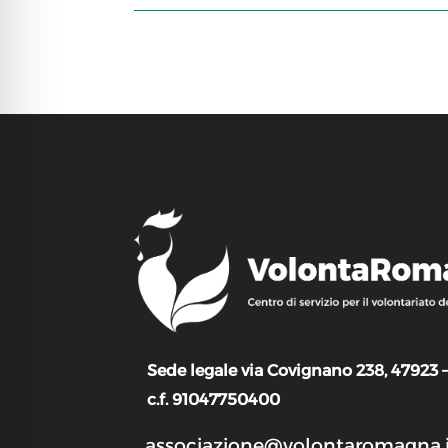
Sede legale via Covignano 238, 47923 
c.f. 91047750400
associazione@volontaromagna.i