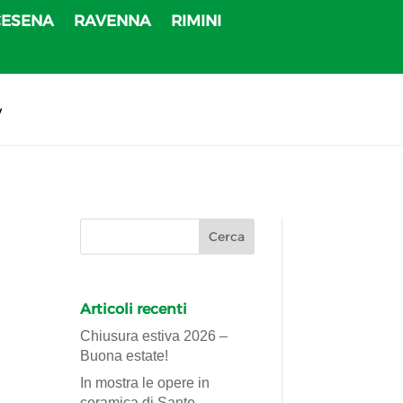
CESENA
RAVENNA
RIMINI
v
Articoli recenti
Chiusura estiva 2026 –
Buona estate!
In mostra le opere in
ceramica di Sante