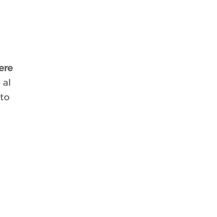
ere
 al
ato