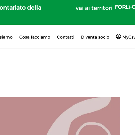
FORLì-
lontariato della
vai ai territori
 siamo
Cosa facciamo
Contatti
Diventa socio
MyCs