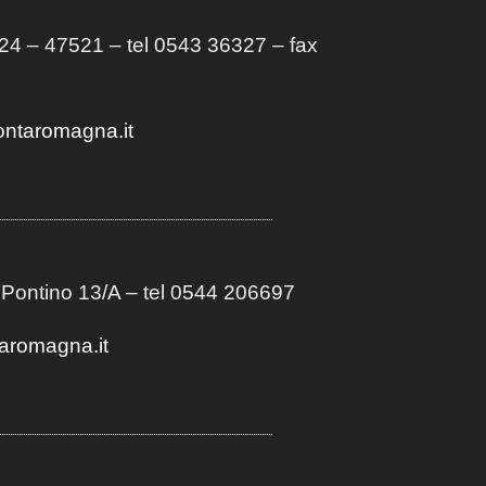
4 – 47521 – tel 0543 36327 – fax
ontaromagna.it
 Pontino 13/A
– t
el 0544 206697
aromagna.it