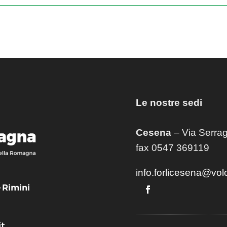
Le nostre sedi
Cesena
– Via Serrag
fax 0547 369119
info.forlicesena@vol
– Rimini
t