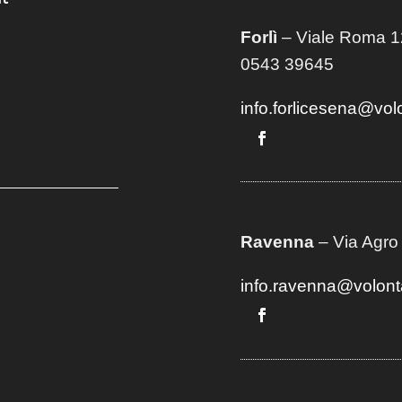
Forlì
– Viale Roma 12
0543 39645
info.forlicesena@vol
Ravenna
– Via Agro
info.ravenna@volont