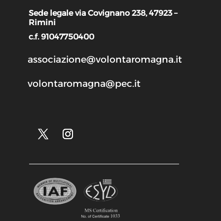
Sede legale via Covignano 238, 47923 –
Rimini
c.f. 91047750400
associazione@volontaromagna.it
volontaromagna@pec.it