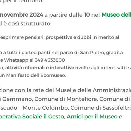
er il territorio.
 novembre 2024
a partire dalle
10
nel
Museo del
 è così strutturato:
esprimere pensieri, prospettive e dubbi in merito al
o a tutti i partecipanti nel parco di San Pietro, gradita
ite Whatsapp al 349 4633800
ro,
attività informali e interattive
rivolte agli interessati e 
 un Manifesto dell’Ecomuseo.
azione con la rete dei Musei e delle Amministrazi
 di Gemmano, Comune di Montefiore, Comune di
scudo – Monte Colombo, Comune di Sassofeltri
erativa Sociale il Gesto
,
Amici per il Museo
e