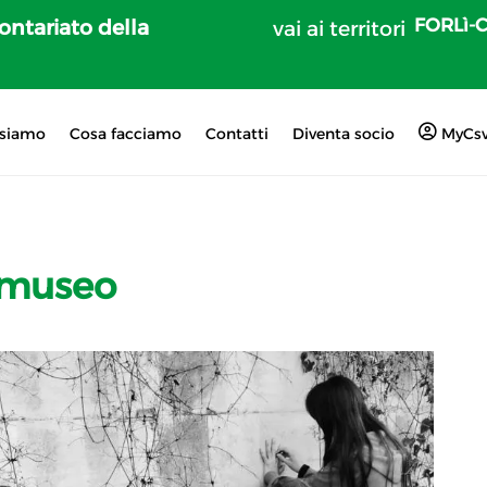
FORLì-
lontariato della
vai ai territori
 siamo
Cosa facciamo
Contatti
Diventa socio
MyCs
comuseo