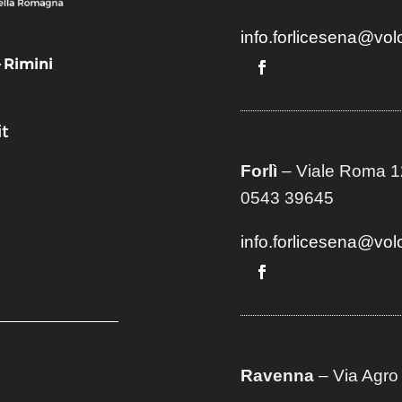
info.forlicesena@vol
– Rimini
t
Forlì
– Viale Roma 12
0543 39645
info.forlicesena@vol
Ravenna
– Via Agro