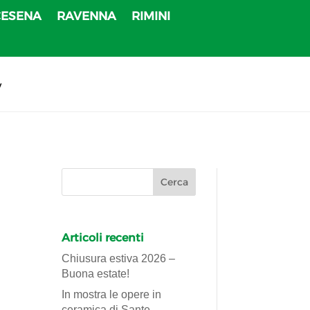
CESENA
RAVENNA
RIMINI
v
Articoli recenti
Chiusura estiva 2026 –
Buona estate!
In mostra le opere in
ceramica di Sante