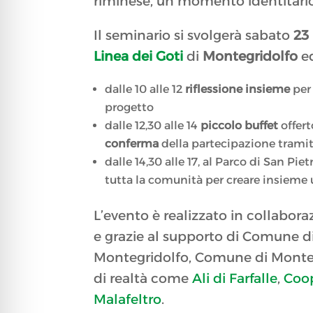
riminese, un momento identitario p
Il seminario si svolgerà sabato
23
Linea dei Goti
di
Montegridolfo
ed
dalle 10 alle 12
riflessione insieme
per 
progetto
dalle 12,30 alle 14
piccolo buffet
offert
conferma
della partecipazione tram
dalle 14,30 alle 17, al Parco di San Piet
tutta la comunità per creare insieme
L’evento è realizzato in collabor
e grazie al supporto di Comune
Montegridolfo, Comune di Monte
di realtà come
Ali di Farfalle
,
Coop
Malafeltro
.