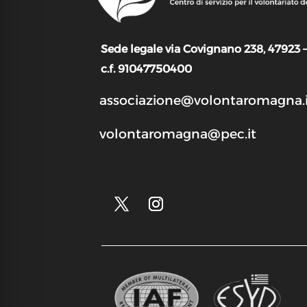
Sede legale via Covignano 238, 47923 
c.f. 91047750400
associazione@volontaromagna.i
volontaromagna@pec.it