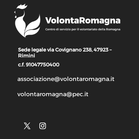
Sede legale via Covignano 238, 47923 –
Rimini
c.f. 91047750400
associazione@volontaromagna.it
volontaromagna@pec.it