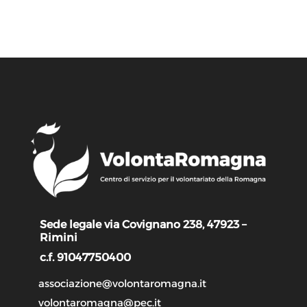
Sede legale via Covignano 238, 47923 –
Rimini
c.f. 91047750400
associazione@volontaromagna.it
volontaromagna@pec.it