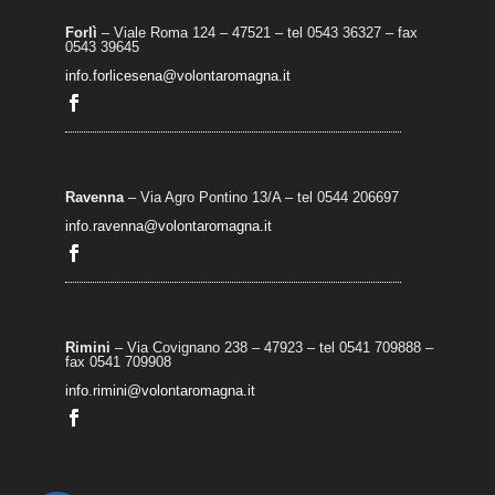
Forlì
– Viale Roma 124 – 47521 – tel 0543 36327 – fax
0543 39645
info.forlicesena@volontaromagna.it
Ravenna
– Via Agro Pontino 13/A
– t
el 0544 206697
info.ravenna@volontaromagna.it
Rimini
– Via Covignano 238 – 47923 – tel 0541 709888 –
fax 0541 709908
info.rimini@volontaromagna.it