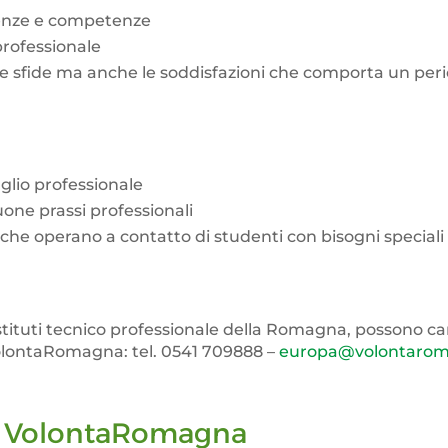
scenze e competenze
professionale
à, le sfide ma anche le soddisfazioni che comporta un pe
aglio professionale
uone prassi professionali
 che operano a contatto di studenti con bisogni speciali
stituti tecnico professionale della Romagna, possono can
olontaRomagna: tel. 0541 709888 –
europa@volontarom
di VolontaRomagna