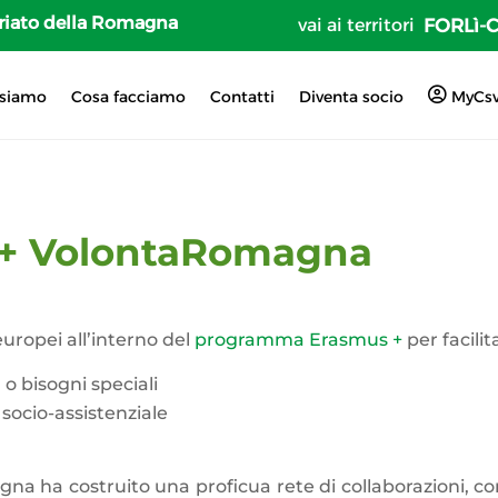
tariato della Romagna
vai ai territori
FORLì-
 siamo
Cosa facciamo
Contatti
Diventa socio
MyCs
s+ VolontaRomagna
ropei all’interno del
programma Erasmus +
per facili
a o bisogni speciali
socio-assistenziale
gna ha costruito una proficua rete di collaborazioni, c