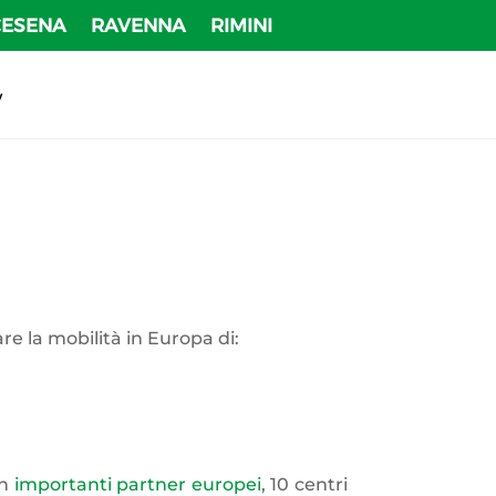
CESENA
RAVENNA
RIMINI
v
tare la mobilità in Europa di:
on
importanti partner europei
, 10 centri