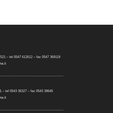
7521 – tel 0547 612612 – fax 0547 369119
a.it
 – tel 0543 36327 – fax 0543 39645
a.it