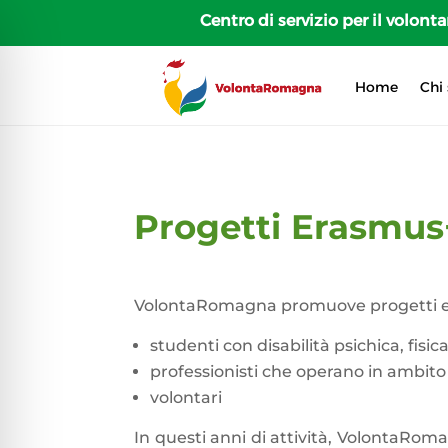
Centro di servizio per il volon
Home
Chi
Progetti Erasmu
VolontaRomagna promuove progetti eu
studenti con disabilità psichica, fisic
professionisti che operano in ambito 
volontari
In questi anni di attività, VolontaRoma