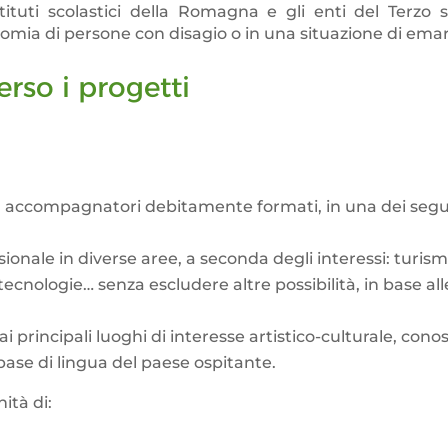
stituti scolastici della Romagna e gli enti del Terz
onomia di persone con disagio o in una situazione di ema
rso i progetti
d accompagnatori debitamente formati, in una dei segue
ionale in diverse aree, a seconda degli interessi: turis
 tecnologie… senza escludere altre possibilità, in base 
te ai principali luoghi di interesse artistico-culturale, con
base di lingua del paese ospitante.
nità di: