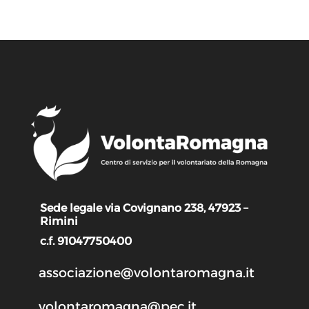
Sede legale via Covignano 238, 47923 –
Rimini
c.f. 91047750400
associazione@volontaromagna.it
volontaromagna@pec.it