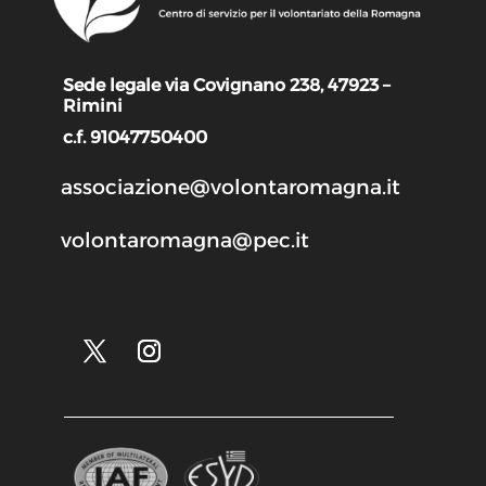
Sede legale via Covignano 238, 47923 –
Rimini
c.f. 91047750400
associazione@volontaromagna.it
volontaromagna@pec.it