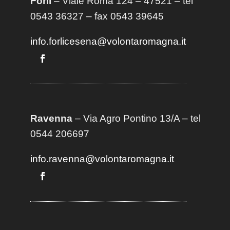
Forlì
– Viale Roma 124 – 47521 – tel
0543 36327 – fax 0543 39645
info.forlicesena@volontaromagna.it
Ravenna
– Via Agro Pontino 13/A
– t
el
0544 206697
info.ravenna@volontaromagna.it