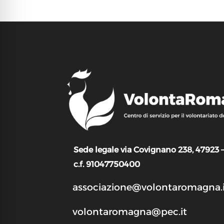
Sede legale via Covignano 238, 47923 
c.f. 91047750400
associazione@volontaromagna.i
volontaromagna@pec.it