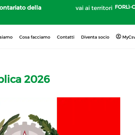
FORLì-
lontariato della
vai ai territori
 siamo
Cosa facciamo
Contatti
Diventa socio
MyCs
blica 2026