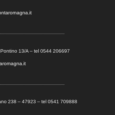
ontaromagna.it
 Pontino 13/A
– t
el 0544 206697
aromagna.it
no 238 – 47923 – tel 0541 709888