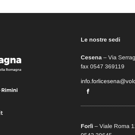
Le nostre sedi
Cesena
– Via Serrag
fax 0547 369119
info.forlicesena@vol
– Rimini
t
Forlì
– Viale Roma 12