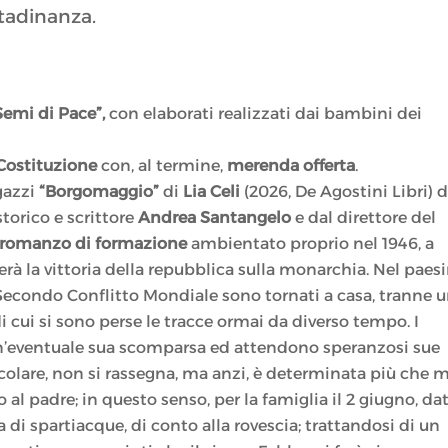
ttadinanza.
Semi di Pace”,
con elaborati realizzati dai bambini dei
Costituzione
con, al termine,
merenda offerta
.
gazzi
“Borgomaggio”
di
Lia Celi
(2026, De Agostini Libri) d
 storico e scrittore
Andrea Santangelo
e dal direttore del
romanzo di formazione
ambientato proprio nel 1946, a
rà la vittoria della repubblica sulla monarchia. Nel paes
el Secondo Conflitto Mondiale sono tornati a casa, tranne u
i cui si sono perse le tracce ormai da diverso tempo. I
 un’eventuale sua scomparsa ed attendono speranzosi sue
ticolare, non si rassegna, ma anzi, è determinata più che m
 al padre; in questo senso, per la famiglia il 2 giugno, da
di spartiacque, di conto alla rovescia; trattandosi di un