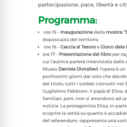
partecipazione, pace, libertà e ci
Programma:
ore 15 –
Inaugurazione
della
mostra
“
doposcuola del territorio
ore 16 –
Caccia al Tesoro
e
Gioco dela 
ore 17 –
Presentazione del libro
per ra
cui l’autrice parlerà intervistata dallo
Museo
Daniele Diotallevi
; l’opera è un
pochissimi giorni dal voto che decrete
del titolo, tutti i soldati coinvolti n
Guglielmo Fabbroni, il papà di Elisa, d
familiari, però, non si arrendono ad
notizie. La protagonista Elisa, in par
scoprire la verità su quanto è accaduto
del referendum, rappresenta una sorta 