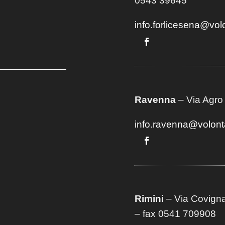
0543 39645
info.forlicesena@vol
Ravenna
– Via Agro
info.ravenna@volont
Rimini
– Via Covigna
– fax 0541 709908