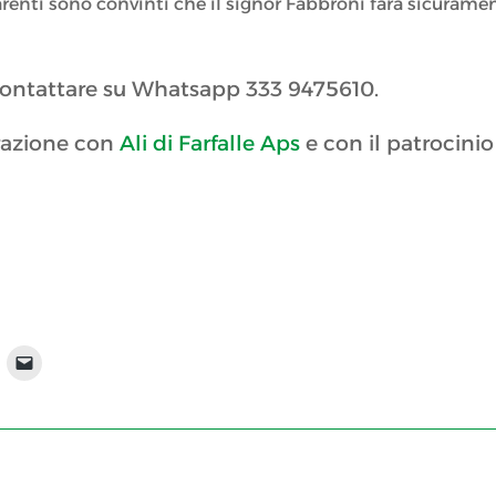
 parenti sono convinti che il signor Fabbroni farà sicurame
ontattare su Whatsapp 333 9475610.
borazione con
Ali di Farfalle Aps
e con il patrocinio