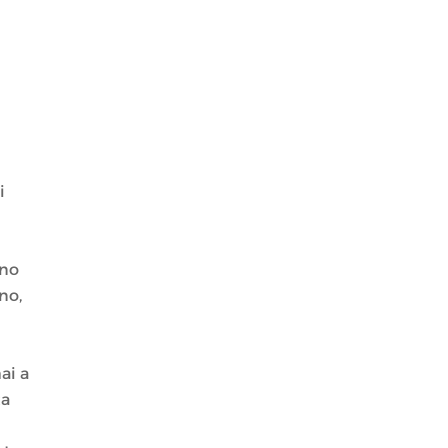
i
ino
no,
ai a
ta