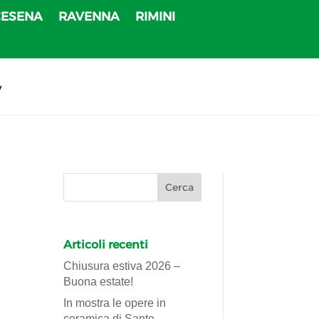
CESENA
RAVENNA
RIMINI
v
Articoli recenti
Chiusura estiva 2026 –
Buona estate!
In mostra le opere in
ceramica di Sante