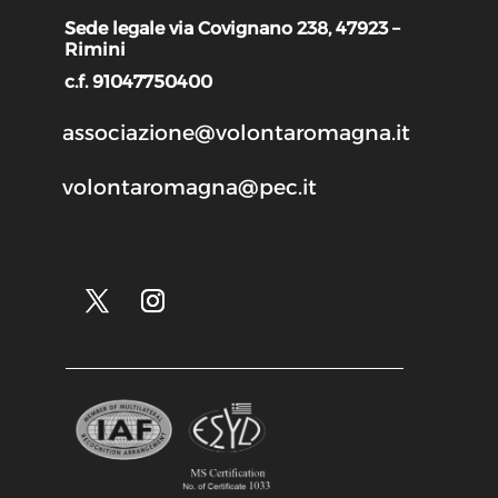
Sede legale via Covignano 238, 47923 –
Rimini
c.f. 91047750400
associazione@volontaromagna.it
volontaromagna@pec.it