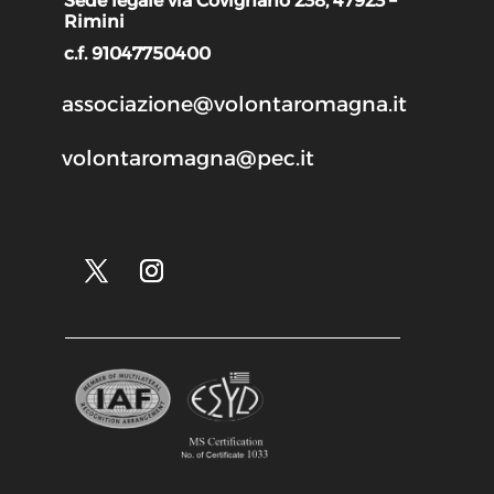
Sede legale via Covignano 238, 47923 –
Rimini
c.f. 91047750400
associazione@volontaromagna.it
volontaromagna@pec.it