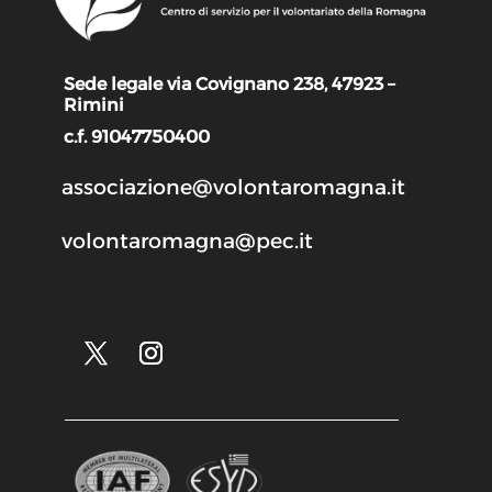
Sede legale via Covignano 238, 47923 –
Rimini
c.f. 91047750400
associazione@volontaromagna.it
volontaromagna@pec.it