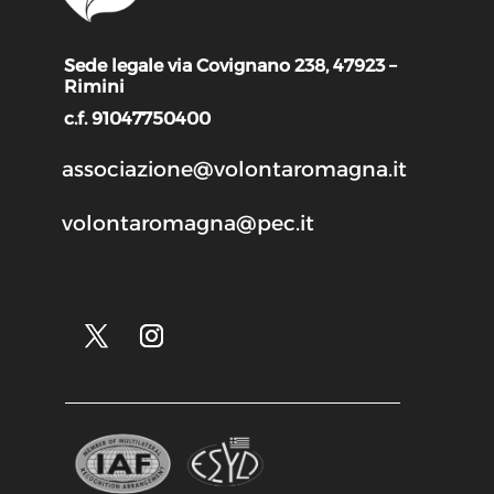
Sede legale via Covignano 238, 47923 –
Rimini
c.f. 91047750400
associazione@volontaromagna.it
volontaromagna@pec.it