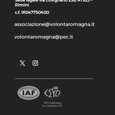
Sede legale via Covignano 238, 47923 –
Rimini
c.f. 91047750400
associazione@volontaromagna.it
volontaromagna@pec.it