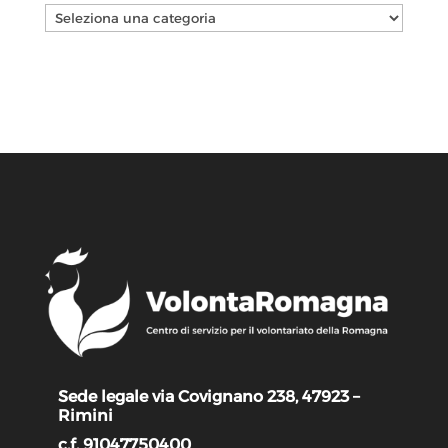
Categorie
Sede legale via Covignano 238, 47923 –
Rimini
c.f. 91047750400