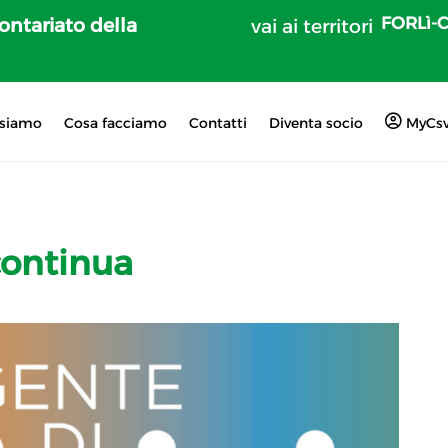
FORLì-
lontariato della
vai ai territori
 siamo
Cosa facciamo
Contatti
Diventa socio
MyCs
continua