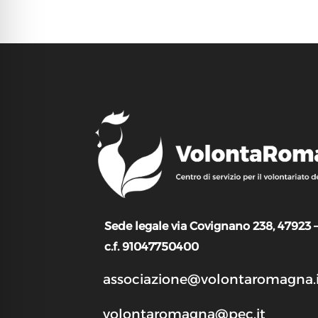
Sede legale via Covignano 238, 47923 
c.f. 91047750400
associazione@volontaromagna.i
volontaromagna@pec.it