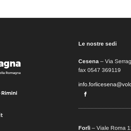
Le nostre sedi
Cesena
– Via Serrag
fax 0547 369119
info.forlicesena@vol
– Rimini
t
Forlì
– Viale Roma 12