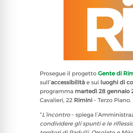
Prosegue il progetto
Gente di
Rim
sull’
accessibilità
e sui
luoghi di 
programma
martedì 28 gennaio
Cavalieri, 22
Rimini
– Terzo Piano.
“
L’incontro
– spiega l’Amministra
condividere gli spunti e le rifles
territori di Padulli, Orsoleto e M