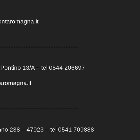
ontaromagna.it
 Pontino 13/A
– t
el 0544 206697
aromagna.it
no 238 – 47923 – tel 0541 709888