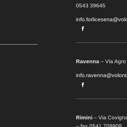
0543 39645
info.forlicesena@vol
Ravenna
– Via Agro
info.ravenna@volont
Rimini
– Via Covigna
– fax 0541 709908