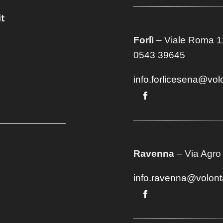
t
Forlì
– Viale Roma 12
0543 39645
info.forlicesena@vol
Ravenna
– Via Agro
info.ravenna@volont