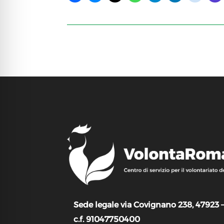
Sede legale via Covignano 238, 47923 
c.f. 91047750400