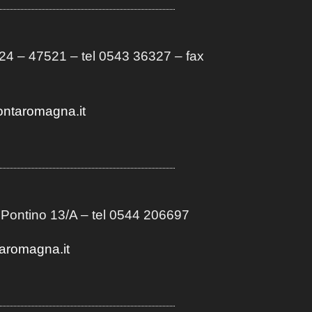
4 – 47521 – tel 0543 36327 – fax
ontaromagna.it
 Pontino 13/A
– t
el 0544 206697
aromagna.it