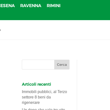
CESENA
RAVENNA
RIMINI
v
Articoli recenti
Immobili pubblici, al Terzo
settore 8 beni da
rigenerare
Un dono che vale tre vite