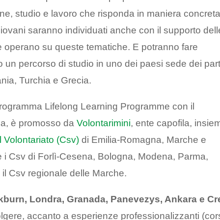
ione, studio e lavoro che risponda in maniera concret
I giovani saranno individuati anche con il supporto dell
che operano su queste tematiche. E potranno fare
o un percorso di studio in uno dei paesi sede dei par
ania, Turchia e Grecia.
el programma Lifelong Learning Programme con il
ea, è promosso da
Volontarimini
, ente capofila, insie
il Volontariato (Csv)
di Emilia-Romagna, Marche e
are i Csv di Forlì-Cesena, Bologna, Modena, Parma,
il Csv regionale delle Marche.
kburn, Londra, Granada, Panevezys, Ankara e Cr
olgere, accanto a esperienze professionalizzanti (cor