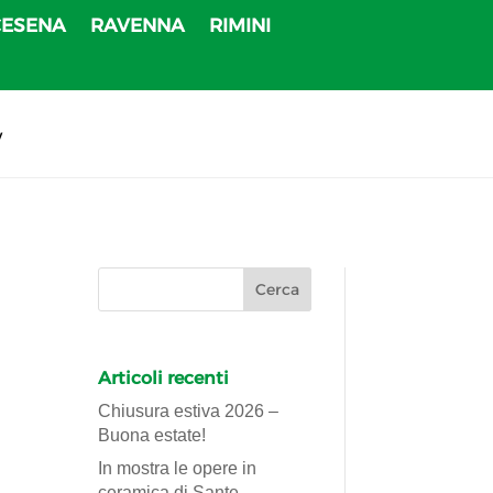
CESENA
RAVENNA
RIMINI
v
Articoli recenti
Chiusura estiva 2026 –
Buona estate!
In mostra le opere in
ceramica di Sante