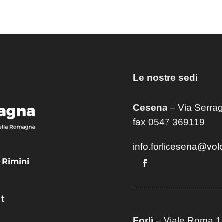
Le nostre sedi
Cesena
– Via Serrag
fax 0547 369119
info.forlicesena@vol
– Rimini
t
Forlì
– Viale Roma 12