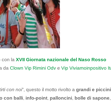
 con la
XVII Giornata nazionale del Naso Rosso
ta da
Clown Vip Rimini Odv
e
Vip Viviamoinpositivo It
irti con noi
”, questo il motto rivolto a
grandi e piccin
o con balli
,
info-point
,
palloncini
,
bolle di sapone
,