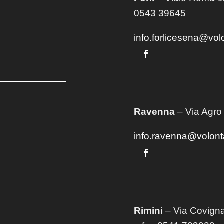
0543 39645
info.forlicesena@vol
Ravenna
– Via Agro
info.ravenna@volont
Rimini
– Via Covigna