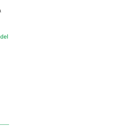
à
 del