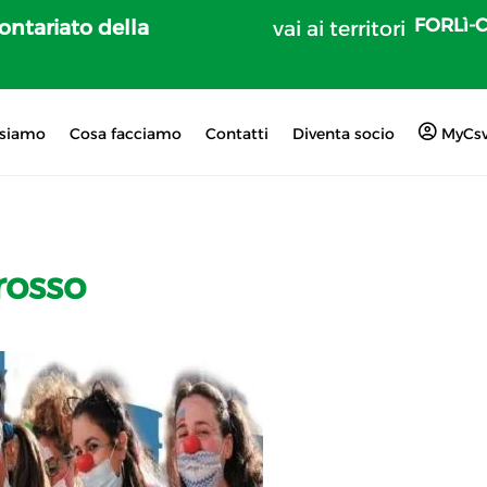
FORLì-
lontariato della
vai ai territori
 siamo
Cosa facciamo
Contatti
Diventa socio
MyCs
rosso