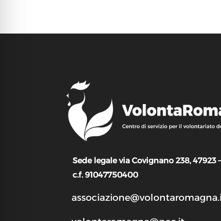
Sede legale via Covignano 238, 47923 
c.f. 91047750400
associazione@volontaromagna.i