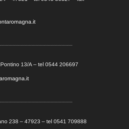
ontaromagna.it
 Pontino 13/A
– t
el 0544 206697
aromagna.it
no 238 – 47923 – tel 0541 709888