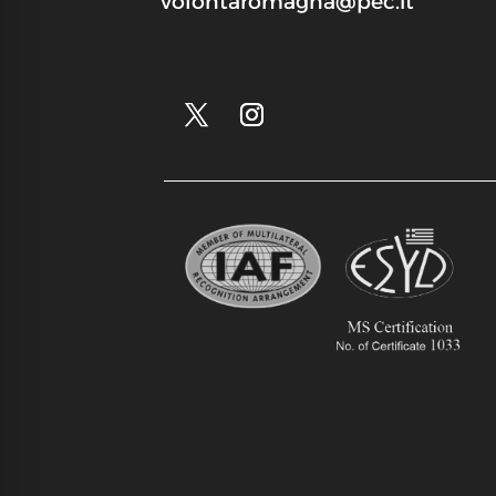
volontaromagna@pec.it