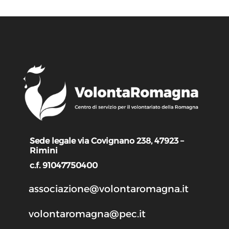
Sede legale via Covignano 238, 47923 –
Rimini
c.f. 91047750400
associazione@volontaromagna.it
volontaromagna@pec.it