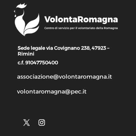
Sede legale via Covignano 238, 47923 –
Rimini
c.f. 91047750400
associazione@volontaromagna.it
volontaromagna@pec.it