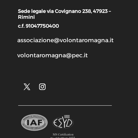
Sede legale via Covignano 238, 47923 –
Rimini
c.f. 91047750400
associazione@volontaromagna.it
volontaromagna@pec.it