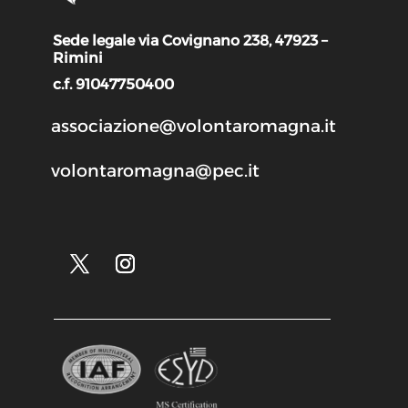
Sede legale via Covignano 238, 47923 –
Rimini
c.f. 91047750400
associazione@volontaromagna.it
volontaromagna@pec.it