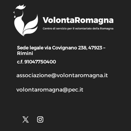
Sede legale via Covignano 238, 47923 –
Rimini
c.f. 91047750400
associazione@volontaromagna.it
volontaromagna@pec.it