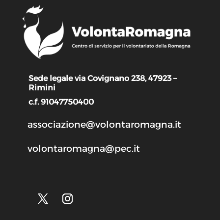
Sede legale via Covignano 238, 47923 –
Rimini
c.f. 91047750400
associazione@volontaromagna.it
volontaromagna@pec.it