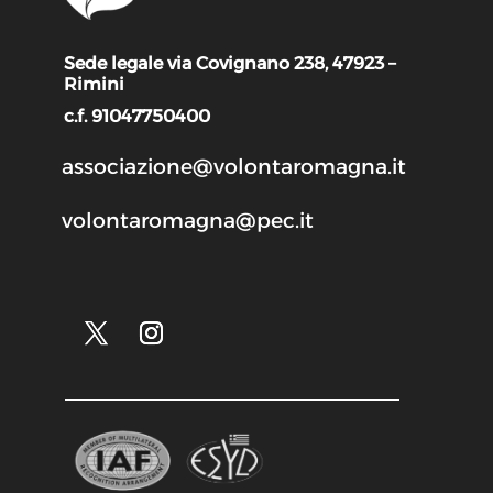
Sede legale via Covignano 238, 47923 –
Rimini
c.f. 91047750400
associazione@volontaromagna.it
volontaromagna@pec.it