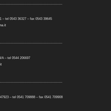
 – tel 0543 36327 – fax 0543 39645
a.it
3/A
– t
el 0544 206697
it
47923 – tel 0541 709888 – fax 0541 709908