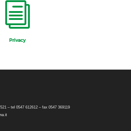
i
Privacy
7521 – tel 0547 612612 – fax 0547 369119
a.it