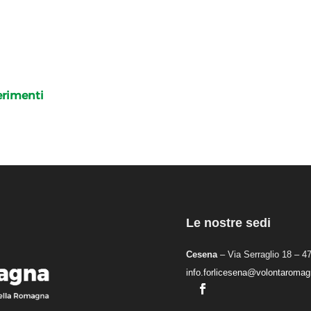
rimenti
Le nostre sedi
Cesena
– Via Serraglio 18 – 4
info.forlicesena@volontaromagn