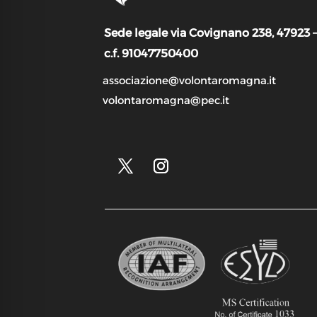
Sede legale via Covignano 238, 47923 
c.f. 91047750400
associazione@volontaromagna.it
volontaromagna@pec.it