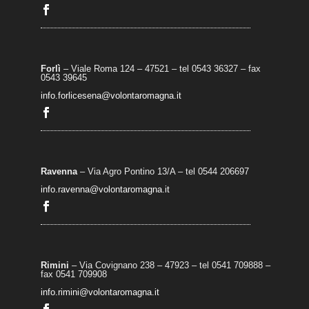
Forlì
– Viale Roma 124 – 47521 – tel 0543 36327 – fax
0543 39645
info.forlicesena@volontaromagna.it
Ravenna
– Via Agro Pontino 13/A
– t
el 0544 206697
info.ravenna@volontaromagna.it
Rimini
– Via Covignano 238 – 47923 – tel 0541 709888 –
fax 0541 709908
info.rimini@volontaromagna.it