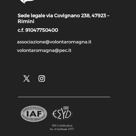
Sede legale via Covignano 238, 47923 –
Rimini
c.f. 91047750400
associazione@volontaromagna.it
volontaromagna@pec.it