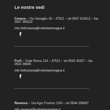
Le nostre sedi
Cesena
– Via Serraglio 18 – 47521 – tel 0547 612612 – fax
0547 369119
info.forlicesena@volontaromagna.it
Forlì
– Viale Roma 124 – 47521 – tel 0543 36327 – fax
0543 39645
info.forlicesena@volontaromagna.it
Ravenna
– Via Agro Pontino 13/A
– t
el 0544 206697
info.ravenna@volontaromagna.it