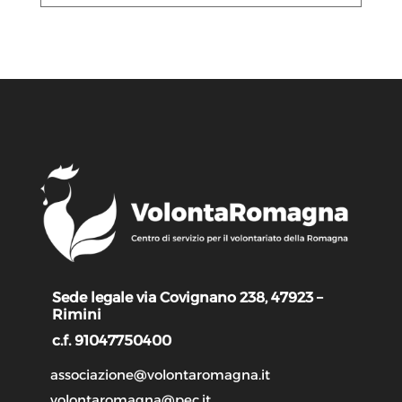
Sede legale via Covignano 238, 47923 –
Rimini
c.f. 91047750400
associazione@volontaromagna.it
volontaromagna@pec.it