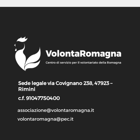
Sede legale via Covignano 238, 47923 –
Rimini
c.f. 91047750400
associazione@volontaromagna.it
volontaromagna@pec.it