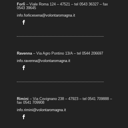
Forlì
– Viale Roma 124 – 47521 – tel 0543 36327 – fax
0543 39645
info.forlicesena@volontaromagna.it
Ravenna
– Via Agro Pontino 13/A
– t
el 0544 206697
info.ravenna@volontaromagna.it
Rimini
– Via Covignano 238 – 47923 – tel 0541 709888 –
fax 0541 709908
info.rimini@volontaromagna.it