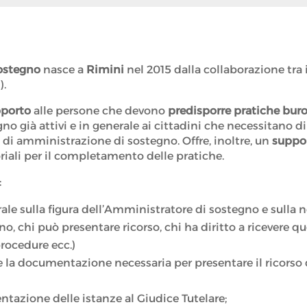
Sostegno
nasce a
Rimini
nel 2015 dalla collaborazione tra 
).
pporto
alle persone che devono
predisporre pratiche bur
no già attivi e in generale ai cittadini che necessitano d
a di amministrazione di sostegno. Offre, inoltre, un
suppo
itoriali per il completamento delle pratiche.
:
ale sulla figura dell’Amministratore di sostegno e sulla 
chi può presentare ricorso, chi ha diritto a ricevere ques
procedure ecc.)
e la documentazione necessaria per presentare il ricors
entazione delle istanze al Giudice Tutelare;