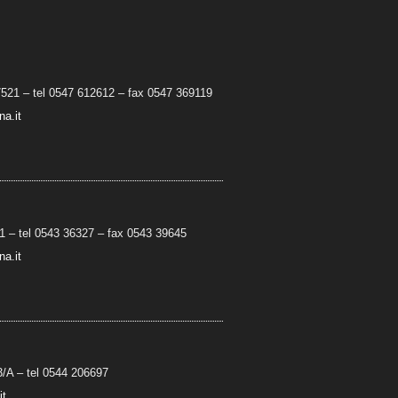
7521 – tel 0547 612612 – fax 0547 369119
a.it
 – tel 0543 36327 – fax 0543 39645
a.it
3/A
– t
el 0544 206697
it