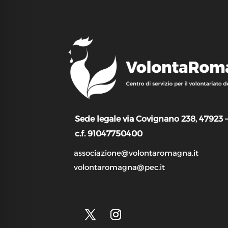
Sede legale via Covignano 238, 47923 
c.f. 91047750400
associazione@volontaromagna.it
volontaromagna@pec.it