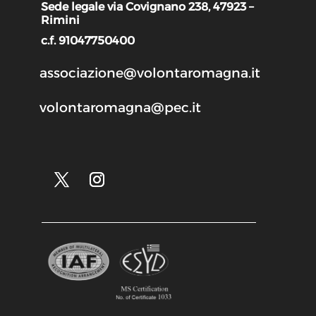
Sede legale via Covignano 238, 47923 –
Rimini
c.f. 91047750400
associazione@volontaromagna.it
volontaromagna@pec.it