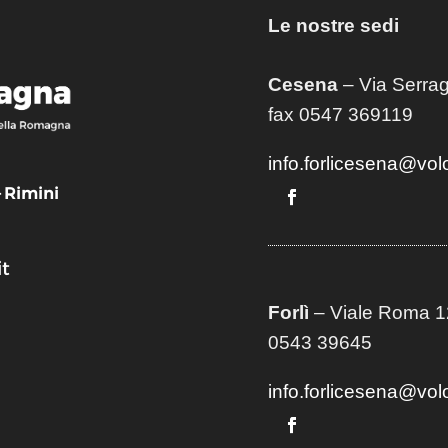
Le nostre sedi
Cesena
– Via Serrag
fax 0547 369119
info.forlicesena@vol
– Rimini
t
Forlì
– Viale Roma 12
0543 39645
info.forlicesena@vol