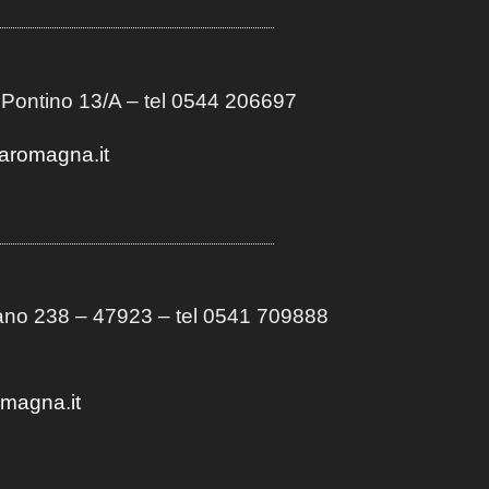
 Pontino 13/A
– t
el 0544 206697
aromagna.it
no 238 – 47923 – tel 0541 709888
omagna.it