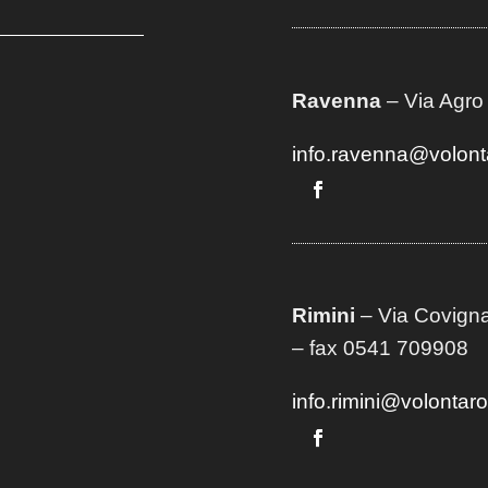
Ravenna
– Via Agro
info.ravenna@volont
Rimini
– Via Covigna
– fax 0541 709908
info.rimini@volontar