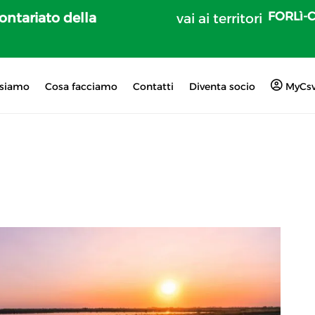
FORLì-
lontariato della
vai ai territori
 siamo
Cosa facciamo
Contatti
Diventa socio
MyCs