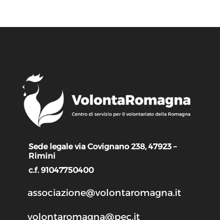
Sede legale via Covignano 238, 47923 –
Rimini
c.f. 91047750400
associazione@volontaromagna.it
volontaromagna@pec.it