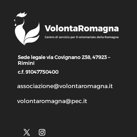
Sede legale via Covignano 238, 47923 –
Rimini
c.f. 91047750400
associazione@volontaromagna.it
volontaromagna@pec.it