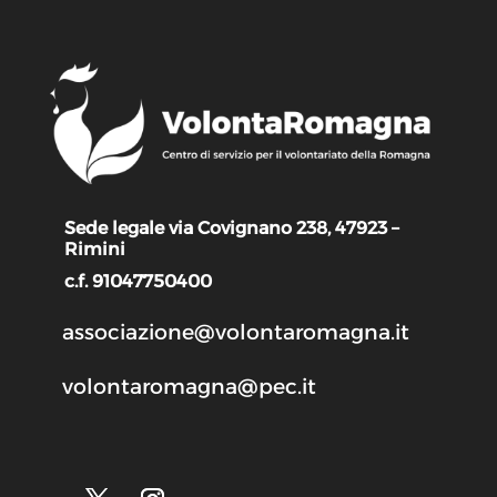
Sede legale via Covignano 238, 47923 –
Rimini
c.f. 91047750400
associazione@volontaromagna.it
volontaromagna@pec.it