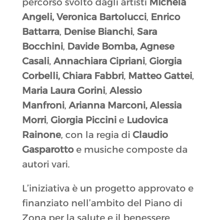
percorso svolto dagli artisti
Michela
Angeli,
Veronica Bartolucci
,
Enrico
Battarra
,
Denise Bianchi
,
Sara
Bocchini
,
Davide Bomba,
Agnese
Casali
,
Annachiara Cipriani
,
Giorgia
Corbelli,
Chiara Fabbri
,
Matteo Gattei
,
Maria Laura Gorini
,
Alessio
Manfroni
,
Arianna Marconi,
Alessia
Morri
,
Giorgia Piccini
e
Ludovica
Rainone
, con la regia di
Claudio
Gasparotto
e musiche composte da
autori vari.
L’iniziativa è un progetto approvato e
finanziato nell’ambito del Piano di
Zona per la salute e il benessere