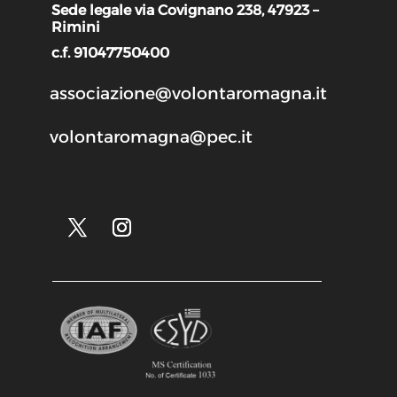
Sede legale via Covignano 238, 47923 –
Rimini
c.f. 91047750400
associazione@volontaromagna.it
volontaromagna@pec.it