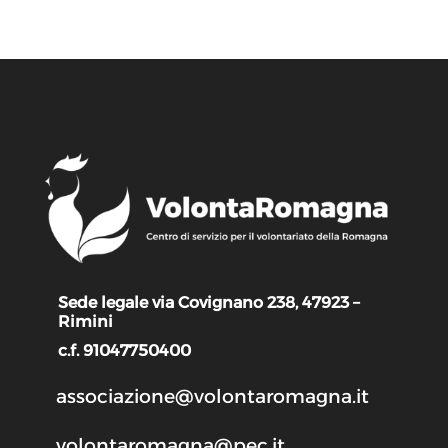
Sede legale via Covignano 238, 47923 –
Rimini
c.f. 91047750400
associazione@volontaromagna.it
volontaromagna@pec.it