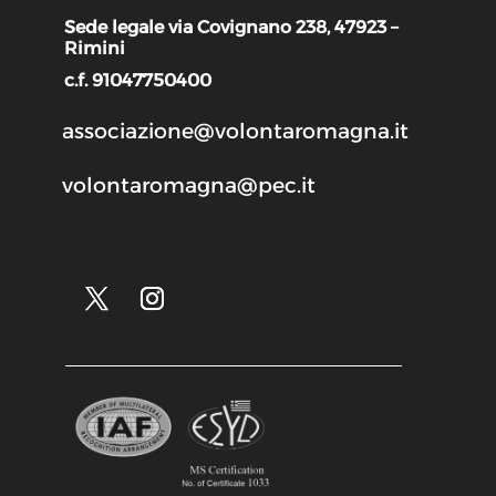
Sede legale via Covignano 238, 47923 –
Rimini
c.f. 91047750400
associazione@volontaromagna.it
volontaromagna@pec.it