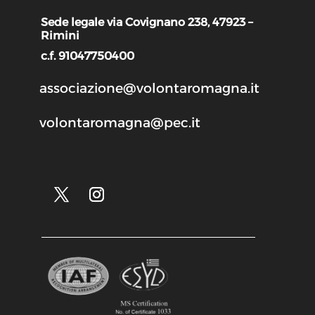
Sede legale via Covignano 238, 47923 –
Rimini
c.f. 91047750400
associazione@volontaromagna.it
volontaromagna@pec.it